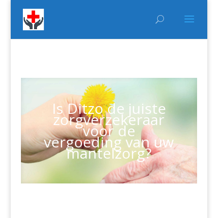
Is Ditzo de juiste
zorgverzekeraar
voor de
vergoeding van uw
mantelzorg?